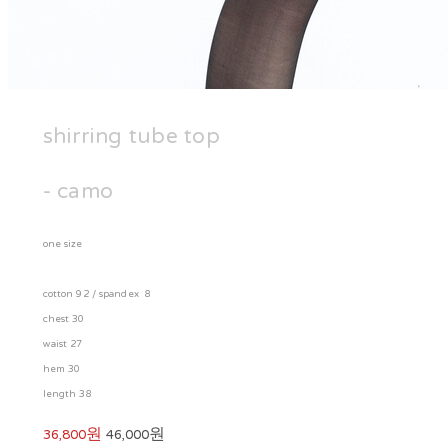
shirring tube top
- camo
one size
cotton 92 / spandex 8
chest 30
waist 27
hem 30
length 38
36,800원
46,000원