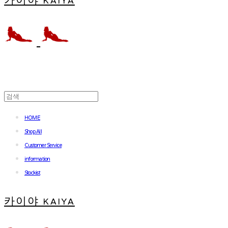
카이야 KAIYA
HOME
Shop All
Customer Service
information
Stockist
카이야 KAIYA