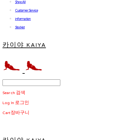
Shop All
Customer Service
information
Stockist
카이야 KAIYA
Search
검색
Log In
로그인
Cart
장바구니