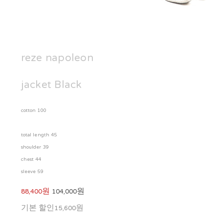
reze napoleon
jacket Black
cotton 100
total length 45
shoulder 39
chest 44
sleeve 59
88,400원
104,000원
기본 할인
15,600원