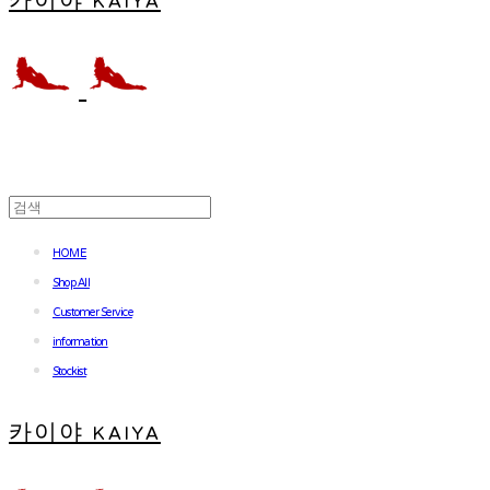
카이야 KAIYA
HOME
Shop All
Customer Service
information
Stockist
카이야 KAIYA