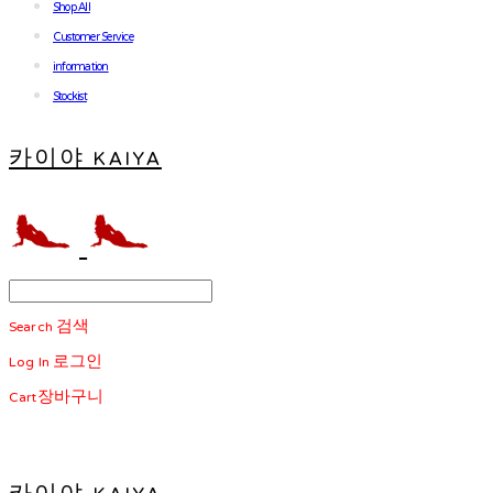
Shop All
Customer Service
information
Stockist
카이야 KAIYA
Search
검색
Log In
로그인
Cart
장바구니