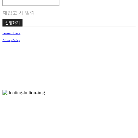
재입고 시 알림
신청하기
Terms of Use
Privacy Policy
Confirm Entrepreneur Information
Company Name: KAIYA | Owner: 곽슬기 | Personal Info Manager: 곽슬기 | Phone Number:
010-4840-2041 | Email: kaiya.fromy2k@gmail.com
Address: 경기도 양주시 평화로 1215 경기섬유종합지원센터 5층 4호 카이야 | Business Registration
Number:
626-11-01976
| Business License:
2023-성남수정-0190
| Hosting by sixshop