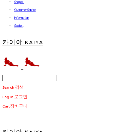
Shop All
Customer Service
information
Stockist
카이야 KAIYA
Search
검색
Log In
로그인
Cart
장바구니