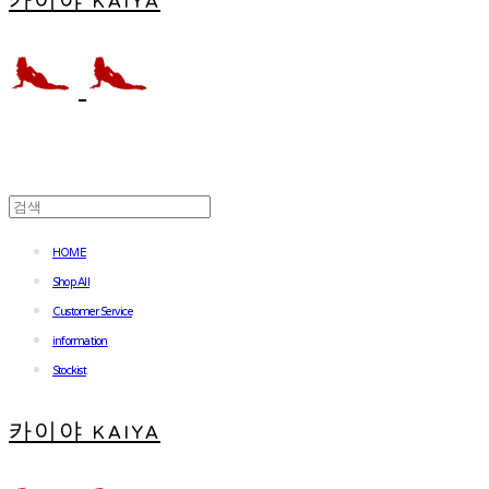
카이야 KAIYA
HOME
Shop All
Customer Service
information
Stockist
카이야 KAIYA